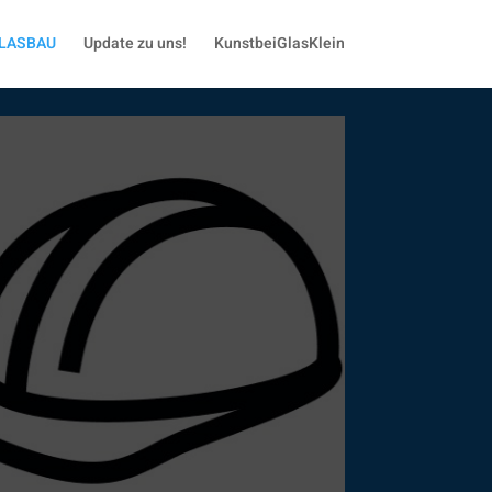
LASBAU
Update zu uns!
KunstbeiGlasKlein