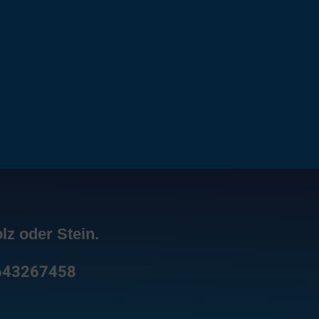
lz oder Stein.
643267458